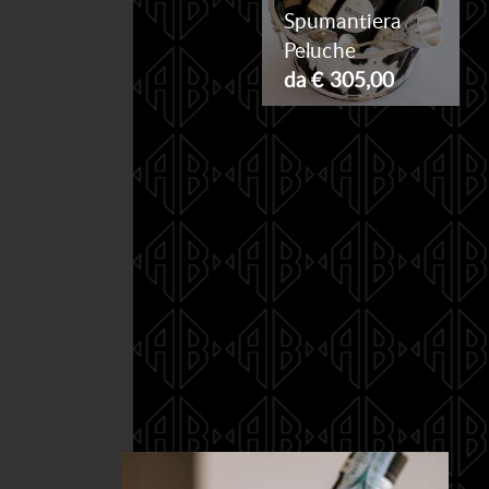
Spumantiera
Peluche
da € 305,00