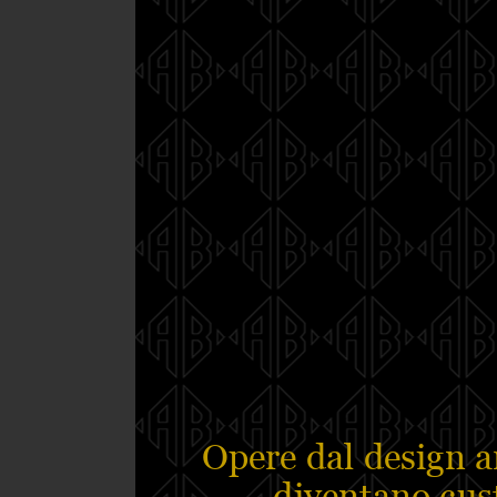
Opere dal design a
diventano cust