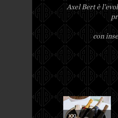
Axel Bert è l'ev
pr
con inse
XXL