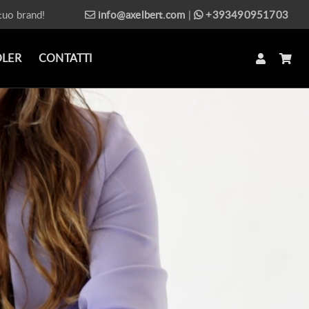
 tuo brand!
info@axelbert.com
|
+393490951703
OLER
CONTATTI