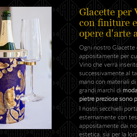
Glacette per
con finiture 
opere d'arte a
Ogni nostro Glacette 
appositamente per cu
Vino che verrà inserito
successivamente al ta
mano con materiali di 
grandi marchi di
moda,
pietre preziose sono p
I nostri secchielli port
esternamente con tessu
appositamente dai nost
estetica, sia per la lo