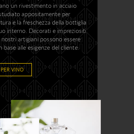
no un rivestimento in acciaio
 studiato appositamente per
ra e la freschezza della bottiglia
suo interno. Decorati e impreziositi
 nostri artigiani possono essere
n base alle esigenze del cliente.
 PER VINO