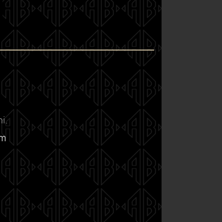
i.
om