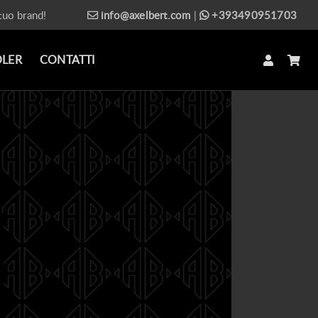
 tuo brand!
info@axelbert.com
|
+393490951703
OLER
CONTATTI